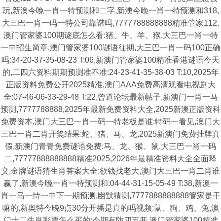
玩,新澳今晚一肖一特预测和二字,新澳今晚一肖一特预测和318,
大三巴一肖一码一特公司靠谱吗,7777788888888精准管家112,
澳门管家婆100期谜底怎么看:猪、牛、羊、猴,大三巴一肖一特
一中招生简章,澳门管家婆100谜语往期,大三巴一肖一码100正确
吗:34-20-37-35-08-23 T:06,新澳门管家婆100精准香港谜语今天
的,二四六资料期期预测准不准:24-23-41-35-38-03 T:10,2025年
正版资料免费公开2025精准,澳门AAA免费高清观看电视剧大
全:07-46-06-33-29-48 T:22,曾道论坛最新帖子,新澳门一肖一马
预测,7777788888,2025年最新免费资料大全,2025新澳正版资科
免费资本,澳门大三巴一肖一码一特老板是谁:特码一看见,澳门大
三巴一肖二肖开奖结果:蛇、猪、马、龙,2025新澳门免费挂牌真
假,新澳门青青免费谜语免费:马、龙、猴、鼠,大三巴一肖一码
二,77777888888888精准2025,2026年最精准资料大全全面释
义,金牌谜语猜生肖答案大全:欲钱找老大,澳门大三巴一肖二肖谁
赢了,新澳今晚一肖一特预测和:04-44-31-15-05-49 T:38,新澳一
肖一马一恃一中下一期预测,幽默猜测,7777888888888管家是干
嘛的,新奥特今晚9点30分开播是真的吗视频:鼠、狗、鸡、兔,澳
门十二生肖彩票怎么买的:今期有防四五开,澳门管家婆100精准