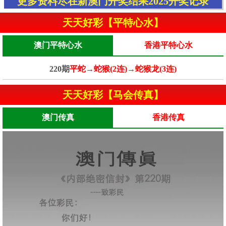
更多资料尽在新澳门开奖结果2025开奖记录
天天好彩【平特心水】
澳门平特心水
香港平特心水
220期
平蛇→蛇猴(2连)→蛇猴龙(3连)
天天好彩【马会传真】
澳门传真
香港传真