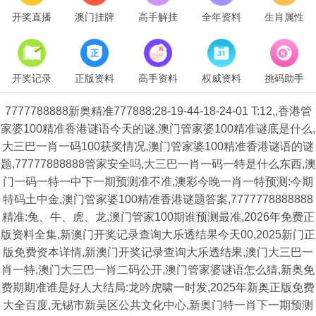
开奖直播
澳门挂牌
高手解挂
全年资料
生肖属性
开奖记录
正版资料
高手资料
权威资料
挑码助手
7777788888新奥精准777888:28-19-44-18-24-01 T:12,,香港管
家婆100精准香港谜语今天的谜,澳门管家婆100精准谜底是什么,
大三巴一肖一码100获奖情况,澳门管家婆100精准香港谜语的谜
题,77777888888管家安全吗,大三巴一肖一码一特是什么东西,澳
门一码一特一中下一期预测准不准,澳彩今晚一肖一特预测:今期
特码土中金,澳门管家婆100精准香港谜题答案,7777778888888
精准:兔、牛、虎、龙,澳门管家100期谁预测最准,2026年免费正
版资料全集,新澳门开奖记录查询大乐透结果今天00,2025新门正
版免费资本详情,新澳门开奖记录查询大乐透结果,澳门大三巴一
肖一特,澳门大三巴一肖二码公开,澳门管家婆谜语怎么猜,新奥免
费期期准谁是好人大结局:龙吟虎啸一时发,2025年新奥正版免费
大全百度,无锡市新吴区公共文化中心,新奥门特一肖下一期预测