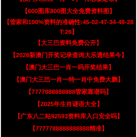
【600图库800图大全免费资料图】
【管家和100%资料的准确性:45-02-47-34-49-28
T:26】
【大三巴资料免费公开】
【2026新澳门开奖记录查询大乐透结果今】
【澳门大三巴一肖一码开奖结果】
【澳门大三巴一肖一特一肖中免费大鹏】
【7777888888888管家靠谱吗】
【2025年生肖谜语大全】
【广东八二站82593资料库入口安全吗】
【7777788888888888精准】