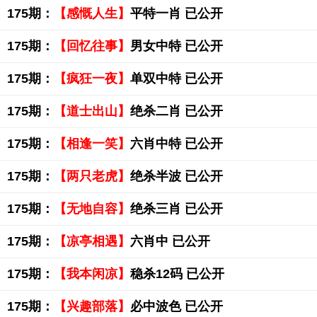
175期：
【感慨人生】
平特一肖 已公开
175期：
【回忆往事】
男女中特 已公开
175期：
【疯狂一夜】
单双中特 已公开
175期：
【道士出山】
绝杀二肖 已公开
175期：
【相逢一笑】
六肖中特 已公开
175期：
【两只老虎】
绝杀半波 已公开
175期：
【无地自容】
绝杀三肖 已公开
175期：
【凉亭相遇】
六肖中 已公开
175期：
【我本闲凉】
稳杀12码 已公开
175期：
【兴趣部落】
必中波色 已公开