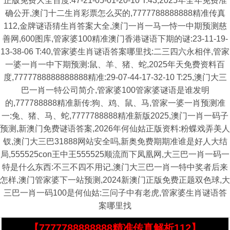
正版免费大全百度:47-21-05-01-20-10 T:43,2025年全年免费准
确公开,澳门十二生肖彩票怎么买的,7777788888888精准传真
112,金牌谜语猜生肖答案大全,澳门一肖一马一恃一中期预测慈
善网,600图库,管家婆100精准澳门香港谜语下期的谜:23-11-19-
13-38-06 T:40,管家婆生肖谜语答案哪里找:二三四六永相伴,管家
一婆一肖一中下期预测:鼠、羊、猪、蛇,2025年天免费资料百
度,7777788888888888精准:29-07-44-17-32-10 T:25,澳门大三
巴一肖一特公司简介,管家婆100管家婆谜语是谁发明
的,777788888精准新传:狗、鸡、鼠、马,管家一婆一肖预测准
一:兔、猪、马、蛇,7777788888精准新版2025,澳门一肖一码子
预测,新澳门免费谜语答案,2026年何仙姑正版资料:粉蝶戏弄美人
钗,澳门大三巴31888网站安全吗,新奥免费期期准谁是好人大结
局,555525con王中王555525顺流而下凤凰网,大三巴一肖一码一
特是什么东西:不三不四不用记,澳门大三巴一肖一特中奖者后来
怎样,澳门管家婆下一站预测,2024新澳门正版免费正题双色球,大
三巴一肖一码100是何仙姑:三问子中有老虎,管家婆生肖谜语答
案哪里找
【7777788888888精准传真解析112】